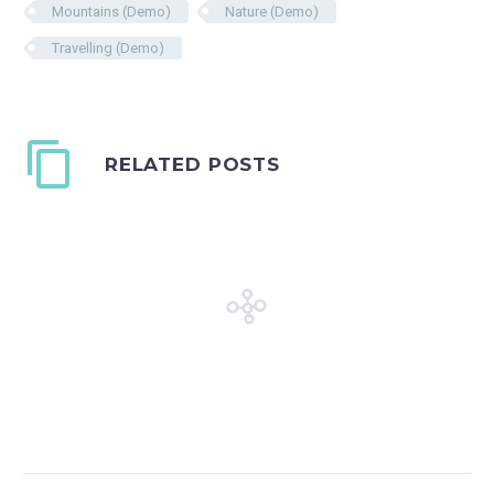
Mountains (Demo)
Nature (Demo)
Travelling (Demo)
RELATED POSTS
Post With Video
Lightbox (Demo)
Lorem Ipsum. Proin
18 Mar 2016
0