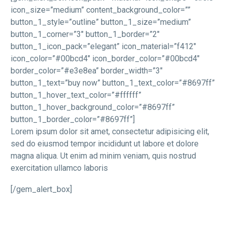
icon_size=”medium” content_background_color=””
button_1_style=”outline” button_1_size=”medium”
button_1_corner=”3″ button_1_border=”2″
button_1_icon_pack=”elegant” icon_material=”f412″
icon_color=”#00bcd4″ icon_border_color=”#00bcd4″
border_color=”#e3e8ea” border_width=”3″
button_1_text=”buy now” button_1_text_color=”#8697ff”
button_1_hover_text_color=”#ffffff”
button_1_hover_background_color=”#8697ff”
button_1_border_color=”#8697ff”]
Lorem ipsum dolor sit amet, consectetur adipisicing elit,
sed do eiusmod tempor incididunt ut labore et dolore
magna aliqua. Ut enim ad minim veniam, quis nostrud
exercitation ullamco laboris
[/gem_alert_box]