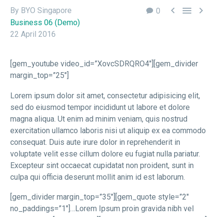



By BYO Singapore
0
Business 06 (Demo)
22 April 2016
[gem_youtube video_id=”XovcSDRQRO4″][gem_divider
margin_top=”25″]
Lorem ipsum dolor sit amet, consectetur adipisicing elit,
sed do eiusmod tempor incididunt ut labore et dolore
magna aliqua. Ut enim ad minim veniam, quis nostrud
exercitation ullamco laboris nisi ut aliquip ex ea commodo
consequat. Duis aute irure dolor in reprehenderit in
voluptate velit esse cillum dolore eu fugiat nulla pariatur.
Excepteur sint occaecat cupidatat non proident, sunt in
culpa qui officia deserunt mollit anim id est laborum.
[gem_divider margin_top=”35″][gem_quote style=”2″
no_paddings=”1″]…Lorem Ipsum proin gravida nibh vel