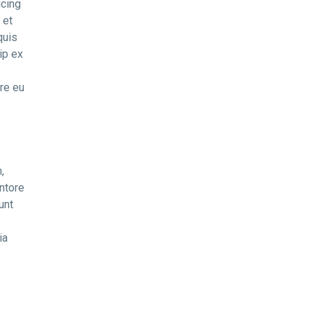
icing
 et
quis
ip ex
ore eu
,
ntore
unt
ia