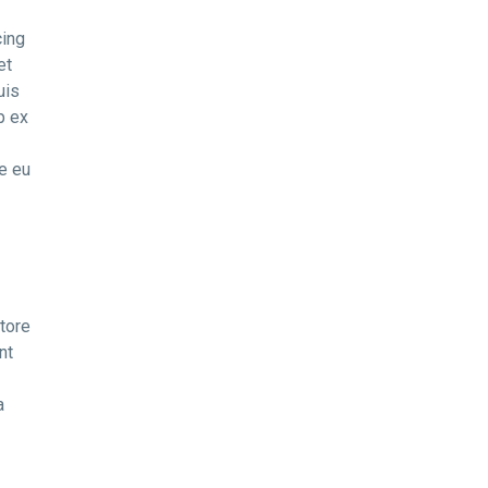
cing
et
uis
p ex
re eu
tore
nt
a