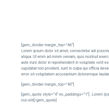
Lorem ipsum dolor sit amet, consectetur adipi
elit, sed do eiusmod tempor incididunt ut labo
dolore magna aliqua.
[gem_divider margin_top=”46″]
Lorem ipsum dolor sit amet, consectetur adi pisicin
aliqua. Ut enim ad minim veniam, quis nostrud exerc
aute irure dolor in reprehenderit in voluptate velit e
cupidatat non proident, sunt in culpa qui officia des
error sit voluptatem accusantium doloremque lauda
[gem_divider margin_top=”40″]
[gem_quote style=”4″ no_paddings=”1″]…Lorem Ipsum 
nisi elit[/gem_quote]