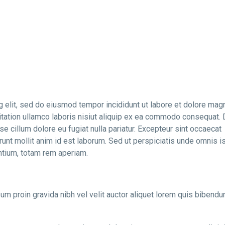
sicing
re et
g elit, sed do eiusmod tempor incididunt ut labore et dolore mag
itation ullamco laboris nisiut aliquip ex ea commodo consequat. 
sse cillum dolore eu fugiat nulla pariatur. Excepteur sint occaecat
erunt mollit anim id est laborum. Sed ut perspiciatis unde omnis i
ntium, totam rem aperiam.
proin gravida nibh vel velit auctor aliquet lorem quis bibendu