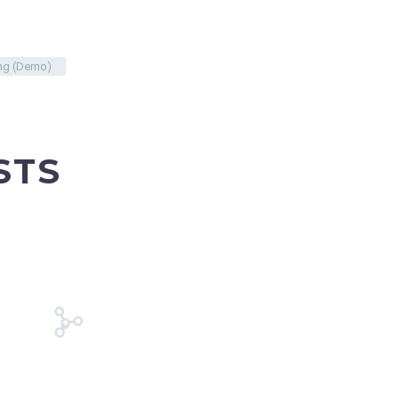
ing (Demo)
STS