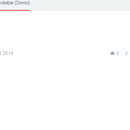
 sidebar (Demo)

r 2014
0