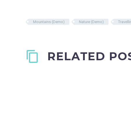
Mountains (Demo)
Nature (Demo)
Travell
RELATED PO