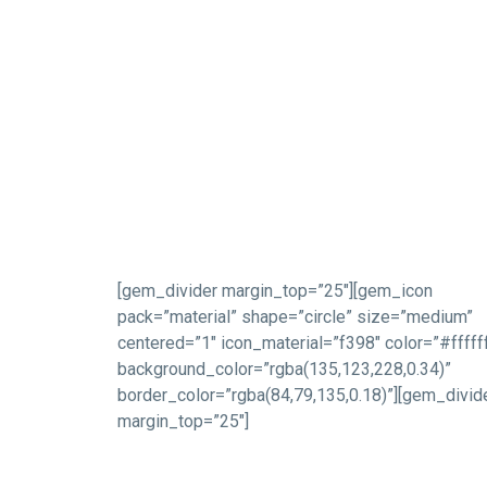
[gem_divider margin_top=”25″][gem_icon
pack=”material” shape=”circle” size=”medium”
centered=”1″ icon_material=”f398″ color=”#fffff
background_color=”rgba(135,123,228,0.34)”
border_color=”rgba(84,79,135,0.18)”][gem_divid
margin_top=”25″]
DOLOR IPSUM
DOLOR SIT AMET