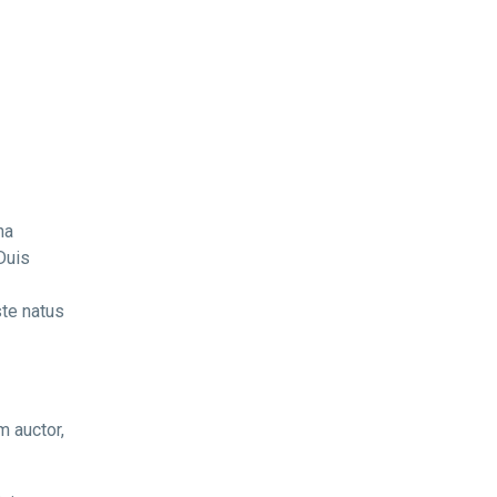
na
Duis
ste natus
m auctor,