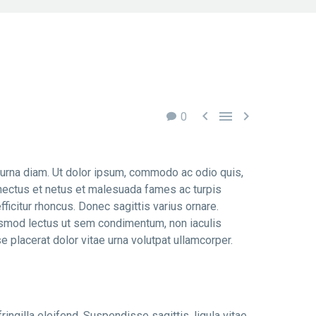



0
t urna diam. Ut dolor ipsum, commodo ac odio quis,
senectus et netus et malesuada fames ac turpis
fficitur rhoncus. Donec sagittis varius ornare.
ismod lectus ut sem condimentum, non iaculis
e placerat dolor vitae urna volutpat ullamcorper.
ringilla eleifend. Suspendisse sagittis, ligula vitae