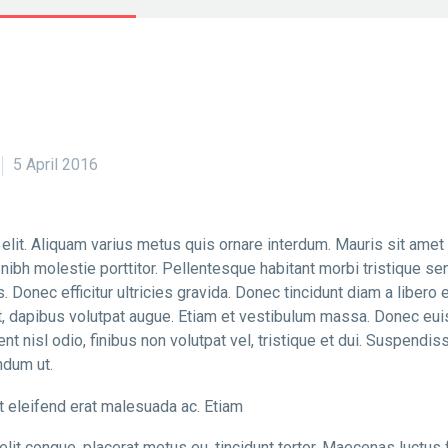
5 April 2016
elit. Aliquam varius metus quis ornare interdum. Mauris sit ame
 nibh molestie porttitor. Pellentesque habitant morbi tristique 
 Donec efficitur ultricies gravida. Donec tincidunt diam a libero e
et, dapibus volutpat augue. Etiam et vestibulum massa. Donec eu
 nisl odio, finibus non volutpat vel, tristique et dui. Suspendiss
ndum ut.
et eleifend erat malesuada ac. Etiam
elit congue, placerat metus eu, tincidunt tortor. Maecenas luctus f