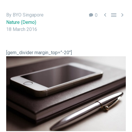



By BYO Singapore
0
Nature (Demo)
18 March 2016
[gem_divider margin_top=”-20″]