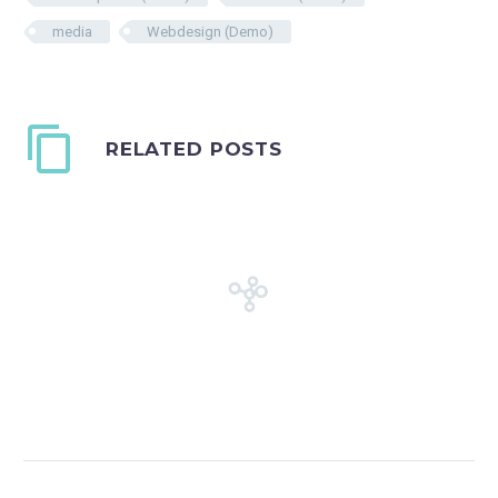
media
Webdesign (Demo)
RELATED POSTS
Fullwidth Post Sample (Demo)
[gem_divider margin_top="27"]
[gem_icon_with_text