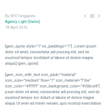



By BYO Singapore
Agency Light (Demo)
18 April 2016
[gem_quote style=”1″ no_paddings=”1″]…Lorem ipsum
dolor sit amet, consectetur adi pisicing elit, sed do
eiusmod tempor incididunt ut labore et dolore magna
aliqua.[/gem_quote]
[gem_icon_with_text icon_pack=”material”
icon_size=”medium” flow=”1″ icon_material=”f1be”
icon_color=”#ffffff” icon_background_color=”#00bcd4″]
psum dolor sit amet, consectetur adi pisicing elit, sed do
eiusmod tempor inci didunt ut labore et dolore magna
aliqua. Ut enim ad minim veniam, quis nostrud exercitation