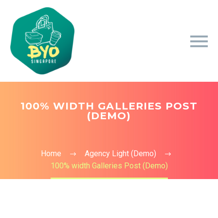
100% WIDTH GALLERIES POST
(DEMO)
Home
Agency Light (Demo)
100% width Galleries Post (Demo)